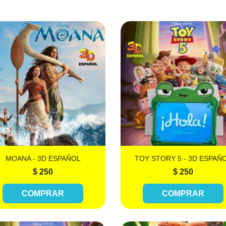


Más información
Más información
MOANA - 3D ESPAÑOL
TOY STORY 5 - 3D ESPAÑ
$ 250
$ 250
COMPRAR
COMPRAR