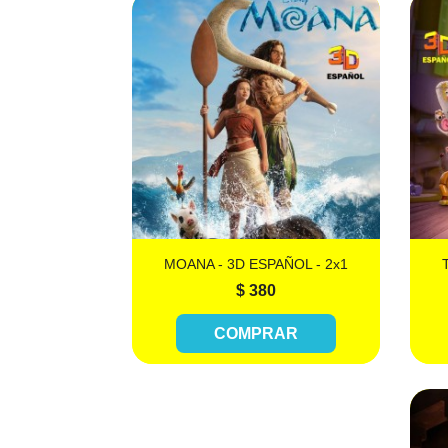

Más información
MOANA - 3D ESPAÑOL - 2x1
$ 380
COMPRAR