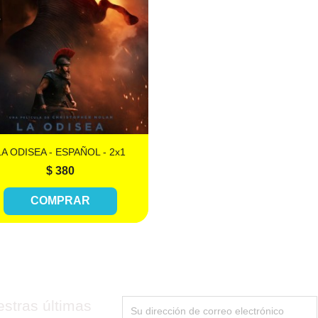

Más información
LA ODISEA - ESPAÑOL - 2x1
$ 380
COMPRAR
stras últimas