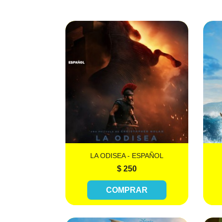

Más información
LA ODISEA - ESPAÑOL
$ 250
COMPRAR